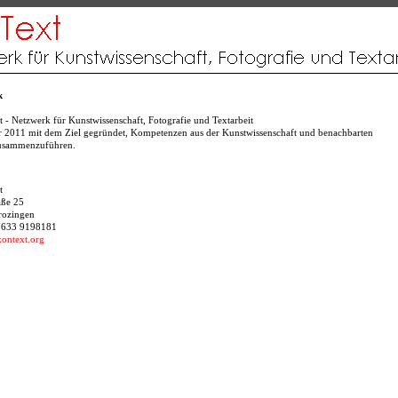
k
- Netzwerk für Kunstwissenschaft, Fotografie und Textarbeit
r 2011 mit dem Ziel gegründet, Kompetenzen aus der Kunstwissenschaft und benachbarten
zusammenzuführen.
t
aße 25
rozingen
7633 9198181
kontext.org