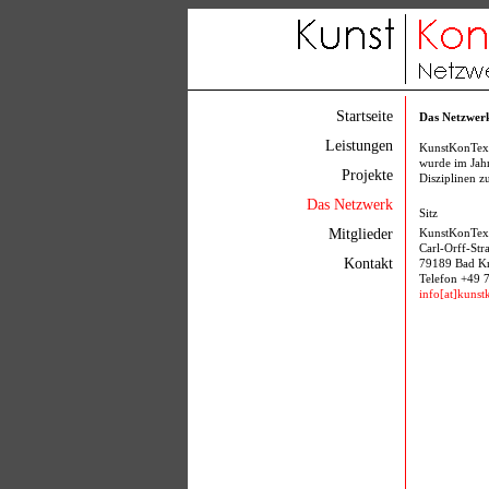
Startseite
Das Netzwer
Leistungen
KunstKonText 
wurde im Jah
Projekte
Disziplinen 
Das Netzwerk
Sitz
Mitglieder
KunstKonTex
Carl-Orff-Str
Kontakt
79189 Bad K
Telefon +49 
info[at]kunst